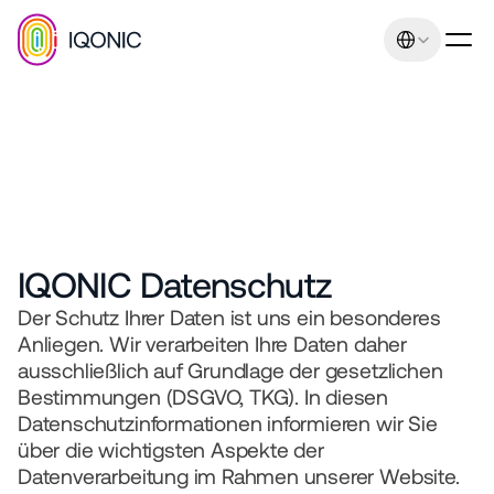
Select Language
Unser Versprechen: 
Umsatz- und Ertrags-
IQONIC Datenschutz
Steigerung durch Einzig­
Der Schutz Ihrer Daten ist uns ein besonderes 
artig­keit und Relevanz­. 
Anliegen. Wir verarbeiten Ihre Daten daher 
ausschließlich auf Grundlage der gesetzlichen 
Unter­nehmens­beratungs­
Bestimmungen (DSGVO, TKG). In diesen 
kompetenz
Datenschutzinformationen informieren wir Sie 
über die wichtigsten Aspekte der 
Kontakt
Datenverarbeitung im Rahmen unserer Website. 
+43 664 401 80 42