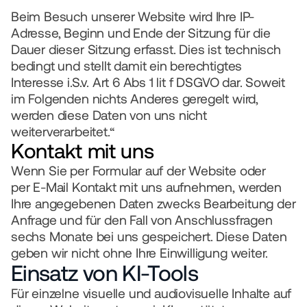
office@iqonic.at
Beim Besuch unserer Website wird Ihre IP-
Wir nutzen KI
Adresse, Beginn und Ende der Sitzung für die 
© 2026 IQONIC Consulting GmbH 
Dauer dieser Sitzung erfasst. Dies ist technisch 
Impressum
Daten­schutz
bedingt und stellt damit ein berechtigtes 
Interesse i.S.v. Art 6 Abs 1 lit f DSGVO dar. Soweit 
im Folgenden nichts Anderes geregelt wird, 
werden diese Daten von uns nicht 
weiterverarbeitet.“
Kontakt mit uns
Wenn Sie per Formular auf der Website oder 
per E-Mail Kontakt mit uns aufnehmen, werden 
Ihre angegebenen Daten zwecks Bearbeitung der 
Anfrage und für den Fall von Anschlussfragen 
sechs Monate bei uns gespeichert. Diese Daten 
geben wir nicht ohne Ihre Einwilligung weiter.
Einsatz von KI-Tools
Für einzelne visuelle und audiovisuelle Inhalte auf 