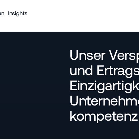
en
Insights
Unser Vers
und Ertrags
Einzig­artig­
Unter­nehm
kompetenz