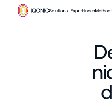
Solutions
Expert:innen
Method
De
ni
d