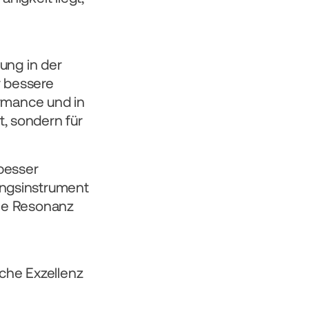
ng in der 
 bessere 
rmance und in 
 sondern für 
esser 
ngsinstrument 
le Resonanz 
he Exzellenz 