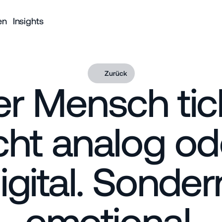
en
Insights
Zurück
r Mensch tick
cht analog ode
igital. Sondern
Unser Vers
emotional.