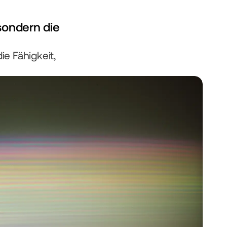
-Steigerung durch 
keit und Relevanz­. 
ondern die 
ens­beratungs­
e Fähigkeit, 