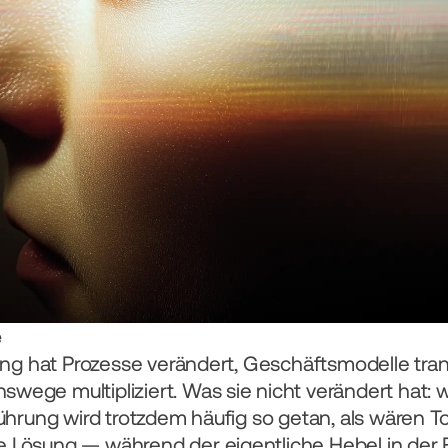
e
rung hat Prozesse verändert, Geschäftsmodelle tran
wege multipliziert. Was sie nicht verändert hat:
Führung wird trotzdem häufig so getan, als wären To
Lösung — während der eigentliche Hebel in der Fäh