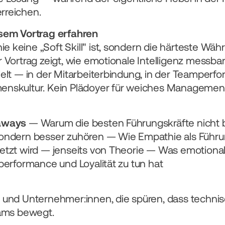
rreichen.
esem Vortrag erfahren
keine „Soft Skill" ist, sondern die härteste Währu
 Vortrag zeigt, wie emotionale Intelligenz messbar
elt — in der Mitarbeiterbindung, in der Teamperfo
nskultur. Kein Plädoyer für weiches Management,
aways
 — Warum die besten Führungskräfte nicht b
ondern besser zuhören — Wie Empathie als Führu
etzt wird — jenseits von Theorie — Was emotiona
performance und Loyalität zu tun hat
 und Unternehmer:innen, die spüren, dass technisc
eams bewegt.