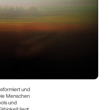
sformiert und 
 wie Menschen 
ols und 
igkeit liegt, 