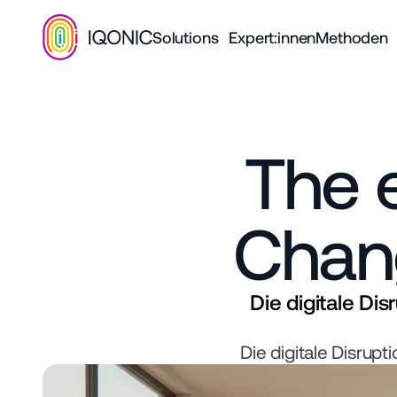
Solutions
Expert:innen
Methoden
The e
Chan
Die digitale D
Die digitale Disru